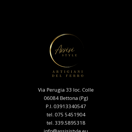
Via Perugia 33 loc. Colle
06084 Bettona (Pg)
P.I. 03913340547
tel. 075 5451904
tel. 339.5895318
info@assisistyle.eu