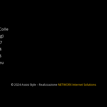
Colle
g)
47
4
8
.eu
© 2024 Assisi Style – Realizzazione
NETWORX Internet Solutions