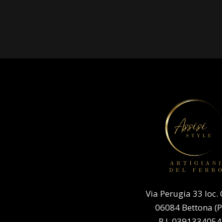
Via Perugia 33 loc. 
06084 Bettona (P
P.I. 039133405