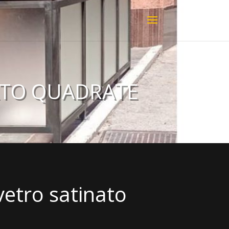
NATO QUADRATE
 vetro satinato